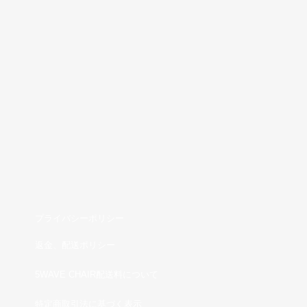
下記の商品についてはキャンセル、返品、交換をお受け
することができません。
・開封された商品およびご使用になられた商品
・商品到着後7日以上経過した商品
・お客様のもとで、キズや汚れが生じた商品
・パッケージ（袋・ケース）のない商品
・オーダー商品・ネーム入り商品など、お客様のために
加工された商品
・その他、商品紹介ページに返品できない旨が明記され
ている商品
（詳細は、お問い合わせ窓口までご連絡下さい）
商品に明らかな欠陥がある場合または品違いの場合、返
品等にかかる送料は弊社が負担致します。
商品がお気に召さない場合等、お客様のご都合による返
プライバシーポリシー
品・交換の場合は、送料はお客様の負担とさせていただ
きます。
返金、配送ポリシー
5WAVE CHAIR配送料について
特定商取引法に基づく表示