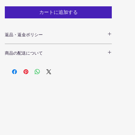
カートに追加する
返品・返金ポリシー
ご注文日時より12時間以内であればご注文のキャンセル
ができます。
商品の配送について
ご注文のキャンセルをご希望される場合は、当サイトお
関東地方1都7県(東京都、神奈川県、千葉県、埼玉県、
問い合わせ窓口にご連絡ください。
栃木県、茨城県、群馬県、山梨県)については送料無料と
お問い合わせ先：custormer_support@naoki-intl.com
なります。
上記以外につきましては、地域毎に送料が別途発生いた
商品お届け後のキャンセル等発送した商品が不良品もし
します。送料は送り先住所を入力した際に自動計算とな
くはご注文商品と異なる場合のみ受け付けさせていただ
ります。
きます。
（商品の到着より７日以内にご連絡を頂いた場合に限り
ます。）
基本的にお客様都合によるキャンセル・返品はお受けし
ておりませんので、ご注文の際には慎重にお選びくださ
い。