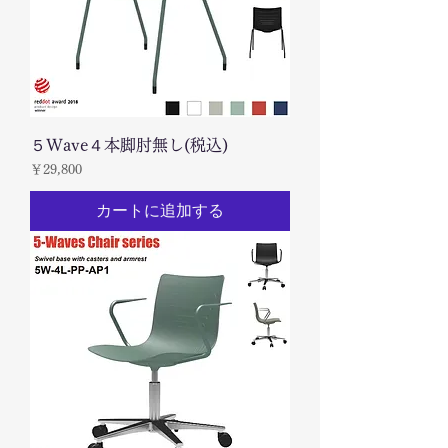
５Wave４本脚肘無し(税込)
価格
￥29,800
カートに追加する