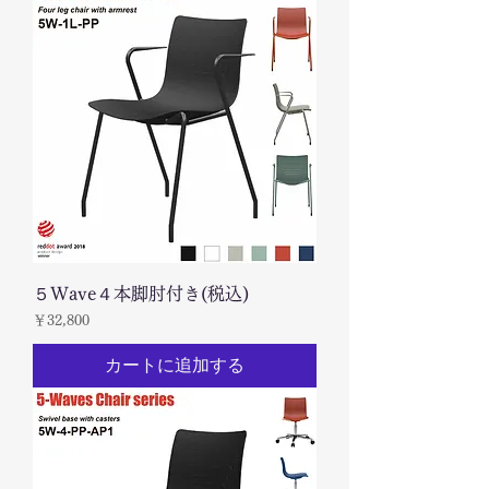
５Wave４本脚肘付き(税込)
価格
￥32,800
カートに追加する