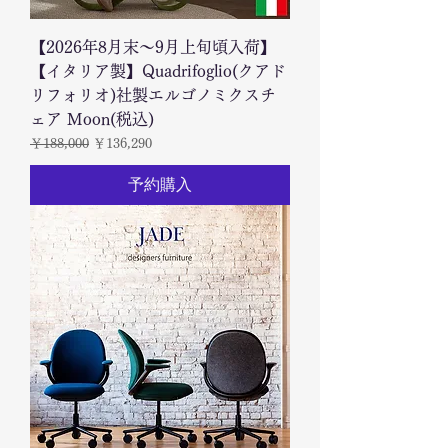
【2026年8月末～9月上旬頃入荷】
【イタリア製】Quadrifoglio(クアド
リフォリオ)社製エルゴノミクスチ
ェア Moon(税込)
通常価格
セール価格
￥188,000
￥136,290
予約購入