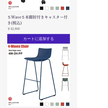
５Wave５本脚肘付きキャスター付
き(税込)
価格
￥42,800
カートに追加する